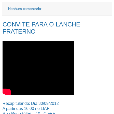
Nenhum comentário:
CONVITE PARA O LANCHE
FRATERNO
Recapitulando: Dia 30/09/2012
A partir das 16:00 no LIAP
Rua Porto Vitória, 10 - Curicica