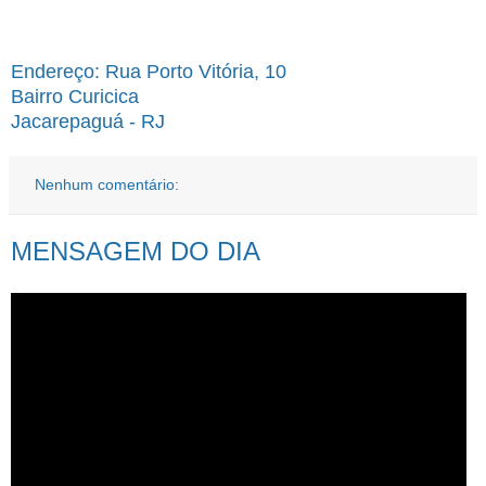
Endereço: Rua Porto Vitória, 10
Bairro Curicica
Jacarepaguá - RJ
Nenhum comentário:
MENSAGEM DO DIA