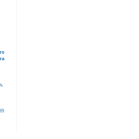
ro
ra
a,
39