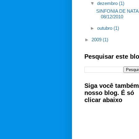
▼
dezembro
(1)
SINFONIA DE NATAL
08/12/2010
►
outubro
(1)
►
2009
(1)
Pesquisar este bl
Siga você também
nosso blog. É só
clicar abaixo