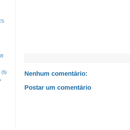
S
ES
AR
O
(5)
Nenhum comentário:
A
Postar um comentário