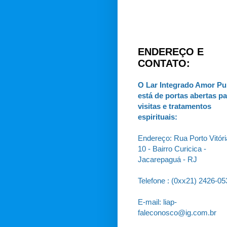
ENDEREÇO E
CONTATO:
O Lar Integrado Amor Pu
está de portas abertas pa
visitas e tratamentos
espirituais:
Endereço: Rua Porto Vitóri
10 - Bairro Curicica -
Jacarepaguá - RJ
Telefone : (0xx21) 2426-05
E-mail:
liap-
faleconosco@ig.com.br