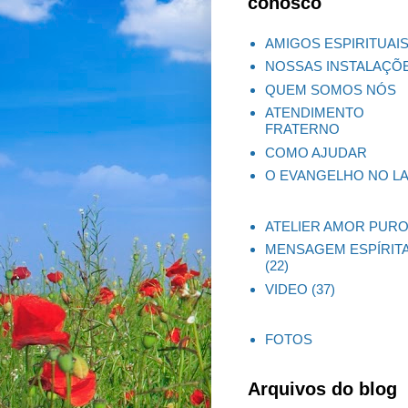
conosco
AMIGOS ESPIRITUAI
NOSSAS INSTALAÇÕ
QUEM SOMOS NÓS
ATENDIMENTO
FRATERNO
COMO AJUDAR
O EVANGELHO NO L
ATELIER AMOR PUR
MENSAGEM ESPÍRIT
(22)
VIDEO
(37)
FOTOS
Arquivos do blog