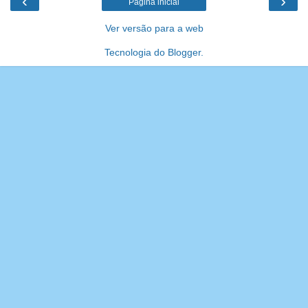
‹
›
Página inicial
Ver versão para a web
Tecnologia do
Blogger
.