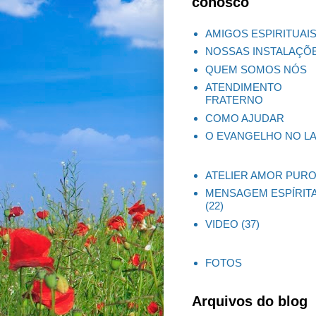
conosco
AMIGOS ESPIRITUAI
NOSSAS INSTALAÇÕ
QUEM SOMOS NÓS
ATENDIMENTO
FRATERNO
COMO AJUDAR
O EVANGELHO NO L
ATELIER AMOR PUR
MENSAGEM ESPÍRIT
(22)
VIDEO
(37)
FOTOS
Arquivos do blog