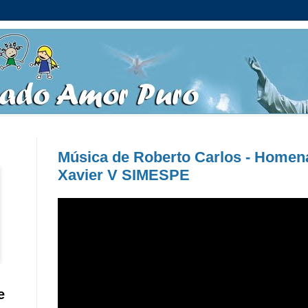
Música de Roberto Carlos - Home
Xavier V SIMESPE
e