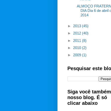
ALMOÇO FRATER
DIA Dia 6 de abril 
2014
►
2013
(45)
►
2012
(40)
►
2011
(8)
►
2010
(2)
►
2009
(1)
Pesquisar este bl
Siga você também
nosso blog. É só
clicar abaixo