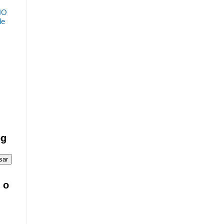
NO
de
og
 o