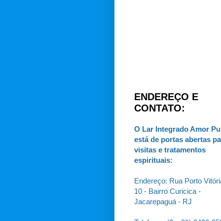
ENDEREÇO E
CONTATO:
O Lar Integrado Amor Pu
está de portas abertas pa
visitas e tratamentos
espirituais:
Endereço: Rua Porto Vitóri
10 - Bairro Curicica -
Jacarepaguá - RJ