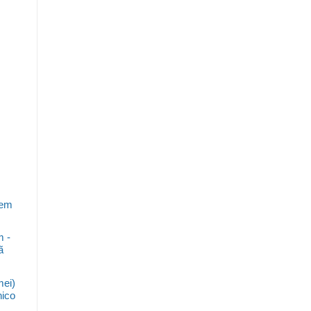
gem
 -
ã
ei)
ico