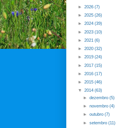
►
2026
(7)
►
2025
(26)
►
2024
(39)
►
2023
(10)
►
2021
(6)
►
2020
(32)
►
2019
(24)
►
2017
(15)
►
2016
(17)
►
2015
(46)
▼
2014
(63)
►
dezembro
(5)
►
novembro
(4)
►
outubro
(7)
►
setembro
(11)