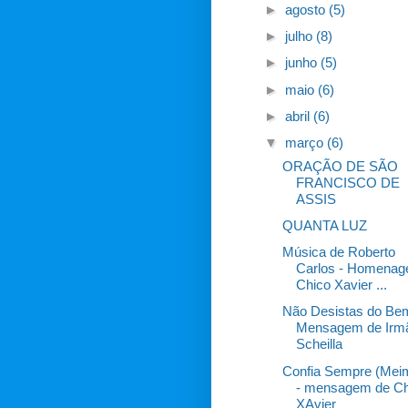
►
agosto
(5)
►
julho
(8)
►
junho
(5)
►
maio
(6)
►
abril
(6)
▼
março
(6)
ORAÇÃO DE SÃO
FRANCISCO DE
ASSIS
QUANTA LUZ
Música de Roberto
Carlos - Homena
Chico Xavier ...
Não Desistas do Bem
Mensagem de Irm
Scheilla
Confia Sempre (Meim
- mensagem de Ch
XAvier