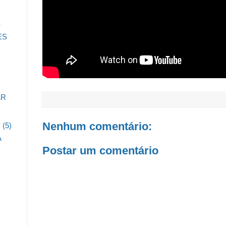
S
ES
AR
Nenhum comentário:
O
(5)
A
Postar um comentário