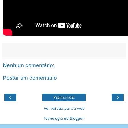
Nenhum comentário:
Postar um comentário
‹
›
Página inicial
Ver versão para a web
Tecnologia do
Blogger
.