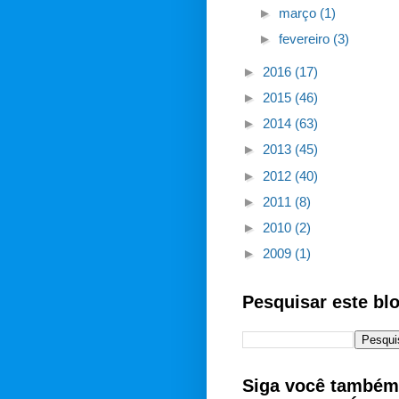
►
março
(1)
►
fevereiro
(3)
►
2016
(17)
►
2015
(46)
►
2014
(63)
►
2013
(45)
►
2012
(40)
►
2011
(8)
►
2010
(2)
►
2009
(1)
Pesquisar este bl
Siga você também