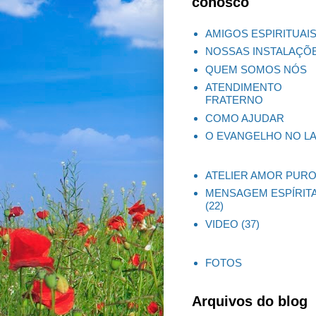
conosco
AMIGOS ESPIRITUAI
NOSSAS INSTALAÇÕ
QUEM SOMOS NÓS
ATENDIMENTO
FRATERNO
COMO AJUDAR
O EVANGELHO NO L
ATELIER AMOR PUR
MENSAGEM ESPÍRIT
(22)
VIDEO
(37)
FOTOS
Arquivos do blog