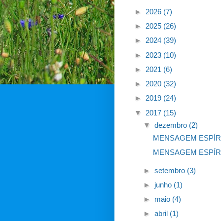
►
2026
(7)
►
2025
(26)
►
2024
(39)
►
2023
(10)
►
2021
(6)
►
2020
(32)
►
2019
(24)
▼
2017
(15)
▼
dezembro
(2)
MENSAGEM ESPÍR
MENSAGEM ESPÍR
►
setembro
(3)
►
junho
(1)
►
maio
(4)
►
abril
(1)