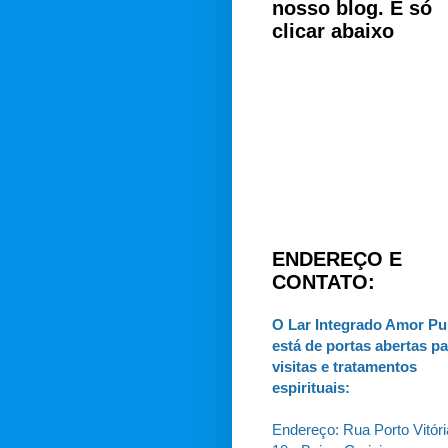
nosso blog. É só
clicar abaixo
ENDEREÇO E
CONTATO:
O Lar Integrado Amor Pu
está de portas abertas pa
visitas e tratamentos
espirituais:
Endereço: Rua Porto Vitóri