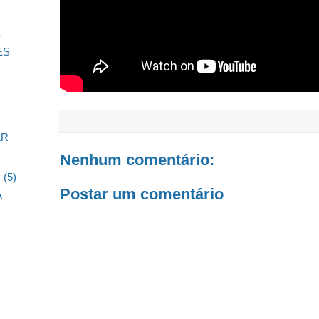
S
ES
AR
Nenhum comentário:
O
(5)
Postar um comentário
A